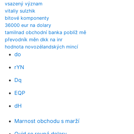
vsazený význam
vitaliy sulzhik
bitové komponenty
36000 eur na dolary
tamilnad obchodní banka poblíž mě
převodník měn dkk na inr
hodnota novozélandských mincí
do
rYN
Dq
EQP
dH
Marnost obchodu s marží
Quid se rovná dolary