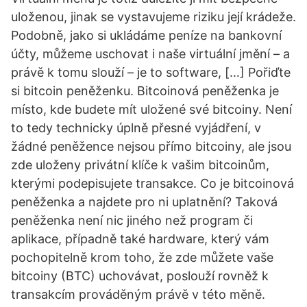
uloženou, jinak se vystavujeme riziku její krádeže.
Podobně, jako si ukládáme peníze na bankovní
účty, můžeme uschovat i naše virtuální jmění – a
právě k tomu slouží – je to software, […] Pořiďte
si bitcoin peněženku. Bitcoinová peněženka je
místo, kde budete mít uložené své bitcoiny. Není
to tedy technicky úplně přesné vyjádření, v
žádné peněžence nejsou přímo bitcoiny, ale jsou
zde uloženy privátní klíče k vašim bitcoinům,
kterými podepisujete transakce. Co je bitcoinová
peněženka a najdete pro ni uplatnění? Taková
peněženka není nic jiného než program či
aplikace, případně také hardware, který vám
pochopitelně krom toho, že zde můžete vaše
bitcoiny (BTC) uchovávat, poslouží rovněž k
transakcím prováděným právě v této měně.