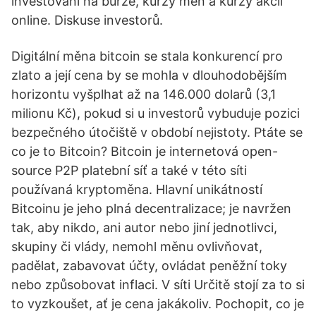
investování na burze, kurzy měn a kurzy akcií
online. Diskuse investorů.
Digitální měna bitcoin se stala konkurencí pro
zlato a její cena by se mohla v dlouhodobějším
horizontu vyšplhat až na 146.000 dolarů (3,1
milionu Kč), pokud si u investorů vybuduje pozici
bezpečného útočiště v období nejistoty. Ptáte se
co je to Bitcoin? Bitcoin je internetová open-
source P2P platební síť a také v této síti
používaná kryptoměna. Hlavní unikátností
Bitcoinu je jeho plná decentralizace; je navržen
tak, aby nikdo, ani autor nebo jiní jednotlivci,
skupiny či vlády, nemohl měnu ovlivňovat,
padělat, zabavovat účty, ovládat peněžní toky
nebo způsobovat inflaci. V síti Určitě stojí za to si
to vyzkoušet, ať je cena jakákoliv. Pochopit, co je