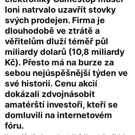
loni natrvalo uzavřít stovky
svých prodejen. Firma je
dlouhodobě ve ztrátě a
věřitelům dluží téměř půl
miliardy dolarů (10,8 miliardy
Kč). Přesto má na burze za
sebou nejúspěšnější týden ve
své historii. Cenu akcií
dokázali zdvojnásobit
amatérští investoři, kteří se
domluvili na internetovém
fóru.