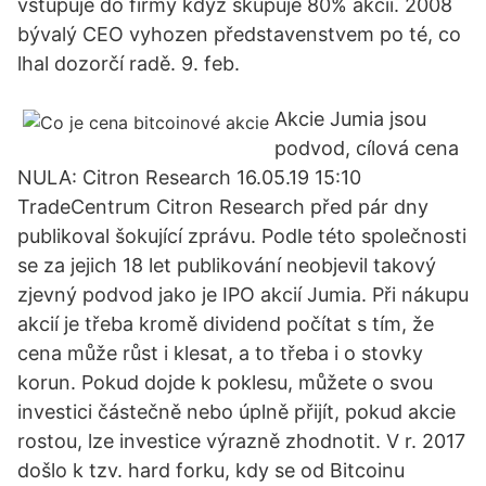
vstupuje do firmy když skupuje 80% akcií. 2008
bývalý CEO vyhozen představenstvem po té, co
lhal dozorčí radě. 9. feb.
Akcie Jumia jsou
podvod, cílová cena
NULA: Citron Research 16.05.19 15:10
TradeCentrum Citron Research před pár dny
publikoval šokující zprávu. Podle této společnosti
se za jejich 18 let publikování neobjevil takový
zjevný podvod jako je IPO akcií Jumia. Při nákupu
akcií je třeba kromě dividend počítat s tím, že
cena může růst i klesat, a to třeba i o stovky
korun. Pokud dojde k poklesu, můžete o svou
investici částečně nebo úplně přijít, pokud akcie
rostou, lze investice výrazně zhodnotit. V r. 2017
došlo k tzv. hard forku, kdy se od Bitcoinu