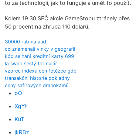
to za technologii, jak to funguje a umět to použít.
Kolem 19.30 SEČ akcie GameStopu ztrácely přes
50 procent na zhruba 110 dolarů.
30000 rub na aud
co znamenají vlnky v geografii
kód selhání kreditní karty 699
la swap šestý formulář
vzorec indexu cen řetězce gdp
transakční historie pokladny
ceny safírových drahokamů
oO
XgYt
KuT
jkRBz