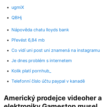
ugmiX
QBHj
Nápověda chatu lloyds bank
Převést 6,84 mb
Co vidí uni post uni znamená na instagramu
Je dnes problém s internetem
Kolik platí pornhub_
Telefonní číslo účtu paypal v kanadě
Americký prodejce videoher a
elektroniky Gamestop musel