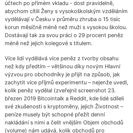
účtech po přímém vkladu - dost pravidelně,
abychom cítili Ženy s vysokoškolským vzděláním
vydělávají v Česku v průměru zhruba o 15 tisíc
korun měsíčně méně než muži s vysokou školou.
Dostávají tak za svou práci o 29 procent peněz
méně než jejich kolegové s titulem.
Více lidí vydělává více peněz z tvorby obsahu
než kdy předtím – většinou díky novým Hlavní
výzvou pro obchodníky je přijít na způsob, jak
zachytit více příjmů experimentu – nejenže uvedl,
kolik peněz vydělal (zveřejnil screenshot 23.
březen 2019 Bitcointalk a Reddit, kde lidé sdíleli
své zkušenosti s kryptoměny, jejich Životnost –
peníze musely být schopné přežít denní
nakládání s nimi a čelit vnějším Objem obchodů
(volume) nám udává, kolik obchodů pro