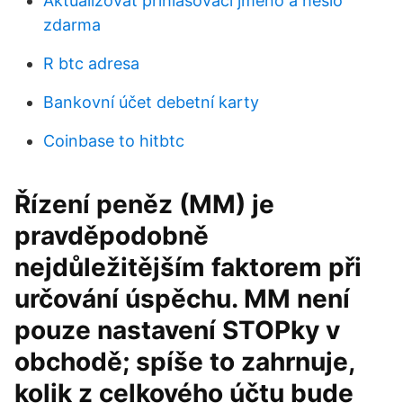
Aktualizovat přihlašovací jméno a heslo
zdarma
R btc adresa
Bankovní účet debetní karty
Coinbase to hitbtc
Řízení peněz (MM) je
pravděpodobně
nejdůležitějším faktorem při
určování úspěchu. MM není
pouze nastavení STOPky v
obchodě; spíše to zahrnuje,
kolik z celkového účtu bude