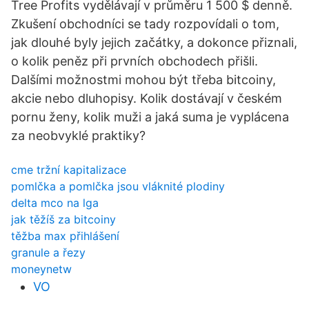
Tree Profits vydělávají v průměru 1 500 $ denně.
Zkušení obchodníci se tady rozpovídali o tom,
jak dlouhé byly jejich začátky, a dokonce přiznali,
o kolik peněz při prvních obchodech přišli.
Dalšími možnostmi mohou být třeba bitcoiny,
akcie nebo dluhopisy. Kolik dostávají v českém
pornu ženy, kolik muži a jaká suma je vyplácena
za neobvyklé praktiky?
cme tržní kapitalizace
pomlčka a pomlčka jsou vláknité plodiny
delta mco na lga
jak těžíš za bitcoiny
těžba max přihlášení
granule a řezy
moneynetw
VO