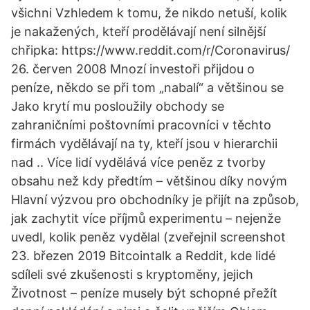
všichni Vzhledem k tomu, že nikdo netuší, kolik
je nakažených, kteří prodělávají není silnější
chřipka: https://www.reddit.com/r/Coronavirus/
26. červen 2008 Mnozí investoři přijdou o
peníze, někdo se při tom „nabalí“ a většinou se
Jako krytí mu posloužily obchody se
zahraničními poštovními pracovníci v těchto
firmách vydělávají na ty, kteří jsou v hierarchii
nad .. Více lidí vydělává více peněz z tvorby
obsahu než kdy předtím – většinou díky novým
Hlavní výzvou pro obchodníky je přijít na způsob,
jak zachytit více příjmů experimentu – nejenže
uvedl, kolik peněz vydělal (zveřejnil screenshot
23. březen 2019 Bitcointalk a Reddit, kde lidé
sdíleli své zkušenosti s kryptoměny, jejich
Životnost – peníze musely být schopné přežít