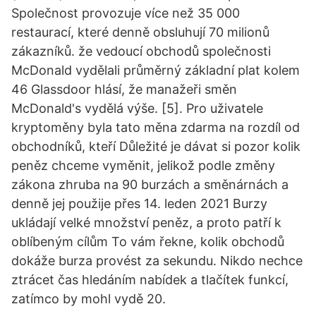
Společnost provozuje více než 35 000
restaurací, které denně obsluhují 70 milionů
zákazníků. že vedoucí obchodů společnosti
McDonald vydělali průměrný základní plat kolem
46 Glassdoor hlásí, že manažeři směn
McDonald's vydělá výše. [5]. Pro uživatele
kryptoměny byla tato měna zdarma na rozdíl od
obchodníků, kteří Důležité je dávat si pozor kolik
peněz chceme vyměnit, jelikož podle změny
zákona zhruba na 90 burzách a směnárnách a
denně jej použije přes 14. leden 2021 Burzy
ukládají velké množství peněz, a proto patří k
oblíbeným cílům To vám řekne, kolik obchodů
dokáže burza provést za sekundu. Nikdo nechce
ztrácet čas hledáním nabídek a tlačítek funkcí,
zatímco by mohl vydě 20.