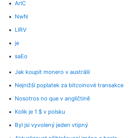
ArlC
NwN
LlRV
je
saEo
Jak koupit monero v austrálii
Nejnižší poplatek za bitcoinové transakce
Nosotros no que v angličtině
Kolik je 1 $ v polsku
Byl jsi vyvolený jeden vtipný