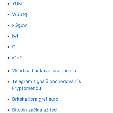
YGKr
WBBtq
xGguw
lwl
Oj
iOhG
Vklad na bankovní účet peníze
Telegram signálů obchodování s
kryptoměnou
Britská libra graf euro
Bitcoin začíná až teď