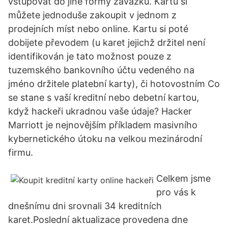
vstupovat do jiné formy závazku. Kartu si
můžete jednoduše zakoupit v jednom z
prodejních míst nebo online. Kartu si poté
dobijete převodem (u karet jejichž držitel není
identifikován je tato možnost pouze z
tuzemského bankovního účtu vedeného na
jméno držitele platební karty), či hotovostním Co
se stane s vaší kreditní nebo debetní kartou,
když hackeři ukradnou vaše údaje? Hacker
Marriott je nejnovějším příkladem masivního
kybernetického útoku na velkou mezinárodní
firmu.
Celkem jsme
pro vás k
dnešnímu dni srovnali 34 kreditních
karet.Poslední aktualizace provedena dne